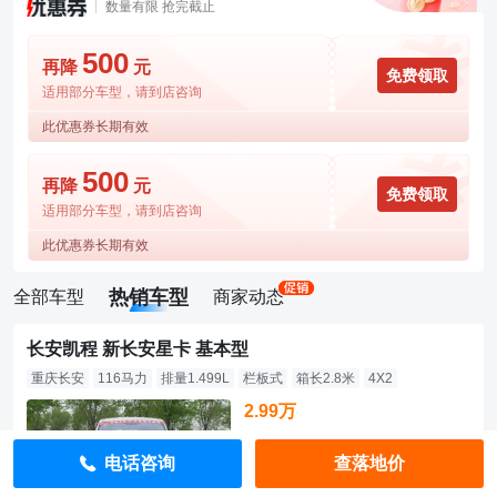
数量有限 抢完截止
500
再降
元
免费领取
适用部分车型，请到店咨询
此优惠券长期有效
500
再降
元
免费领取
适用部分车型，请到店咨询
此优惠券长期有效
热销车型
全部车型
商家动态
长安凯程 新长安星卡 基本型
重庆长安
116马力
排量1.499L
栏板式
箱长2.8米
4X2
2.99万
直降10000元
电话咨询
查落地价
指导价：3.99万