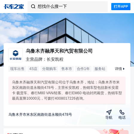
想找什么搜一下

乌鲁木齐融厚天和汽贸有限公司
主营品牌：长安凯程
现车出售
4S店
分期购车
售本市
合作
1
年
服务站
详情
乌鲁木齐融厚天和汽贸有限公司位于乌鲁木齐，地址：乌鲁木齐市米
东区南路街道永顺街478号，主营长安凯程，热销车型包括新长安星
卡 载货车、睿行M80 VAN/轻客、睿行EM60 电动封闭厢货，热销车型
最高直降10000元，可拨打4008017226咨询。
乌鲁木齐市米东区南路街道永顺街478号
导航
电话