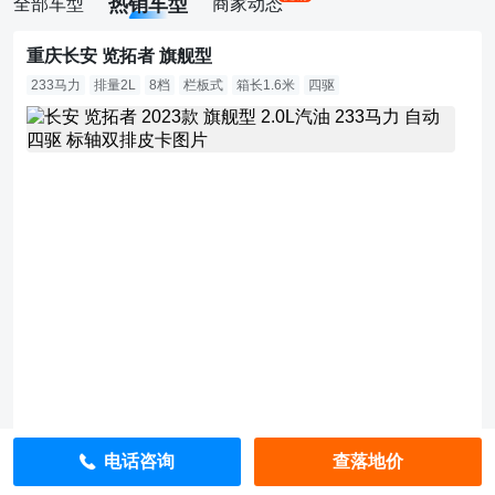
热销车型
全部车型
商家动态
重庆长安 览拓者 旗舰型
233马力
排量2L
8档
栏板式
箱长1.6米
四驱
1
5.
3
9
万
指
导
价：
1
5.
3
9
万
查
落
电话咨询
查落地价
重庆长安 览拓者 领航型
地