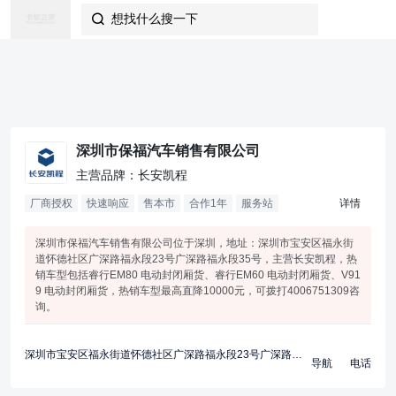
想找什么搜一下

深圳市保福汽车销售有限公司
主营品牌：长安凯程
厂商授权
快速响应
售本市
合作
1
年
服务站
详情
深圳市保福汽车销售有限公司位于深圳，地址：深圳市宝安区福永街
道怀德社区广深路福永段23号广深路福永段35号，主营长安凯程，热
销车型包括睿行EM80 电动封闭厢货、睿行EM60 电动封闭厢货、V91
9 电动封闭厢货，热销车型最高直降10000元，可拨打4006751309咨
询。
深圳市宝安区福永街道怀德社区广深路福永段23号广深路福永段35号
导航
电话