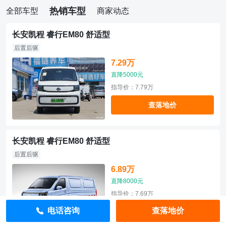
热销车型
全部车型
商家动态
长安凯程 睿行EM80 舒适型
后置后驱
7.29万
直降5000元
指导价：7.79万
查落地价
长安凯程 睿行EM80 舒适型
后置后驱
6.89万
直降8000元
指导价：7.69万
电话咨询
查落地价
查落地价