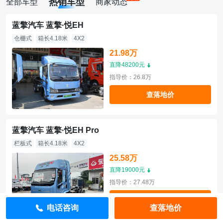
热销车型
全部车型
商家动态
蓝擎汽车 蓝擎·悦EH
仓栅式
箱长4.18米
4X2
21.98万
直降48200元
指导价：26.8万
查落地价
蓝擎汽车 蓝擎·悦EH Pro
栏板式
箱长4.18米
4X2
25.58万
直降19000元
指导价：27.48万
查落地价
电话咨询
查落地价