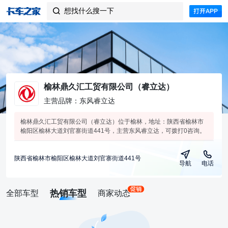
想找什么搜一下

榆林鼎久汇工贸有限公司（睿立达）
主营品牌：东风睿立达
榆林鼎久汇工贸有限公司（睿立达）位于榆林，地址：陕西省榆林市
榆阳区榆林大道刘官寨街道441号，主营东风睿立达，可拨打0咨询。
陕西省榆林市榆阳区榆林大道刘官寨街道441号
导航
电话
热销车型
全部车型
商家动态