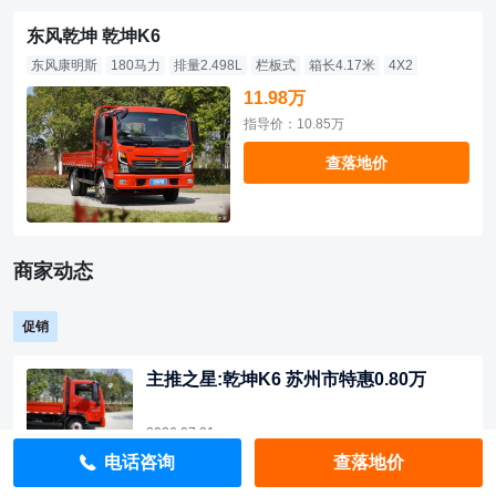
东风乾坤 乾坤K6
东风康明斯
180马力
排量2.498L
栏板式
箱长4.17米
4X2
11.98万
指导价：10.85万
查落地价
商家动态
促销
主推之星:乾坤K6 苏州市特惠0.80万
2026.07.31
电话咨询
查落地价
主推乾坤K6!苏州市限时特惠直降0.80万