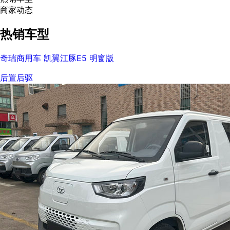
商家动态
热销车型
奇瑞商用车 凯翼江豚E5 明窗版
后置后驱