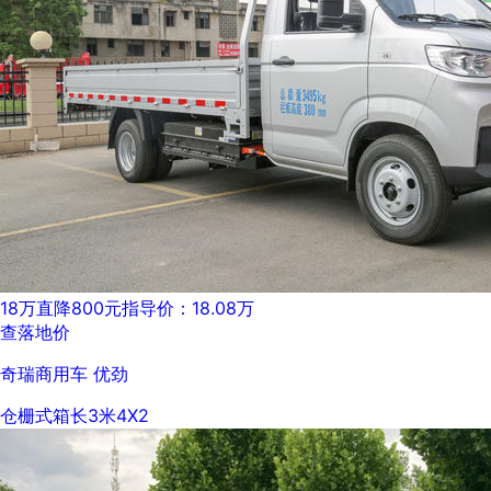
18万
直降800元
指导价：18.08万
查落地价
奇瑞商用车 优劲
仓栅式
箱长3米
4X2