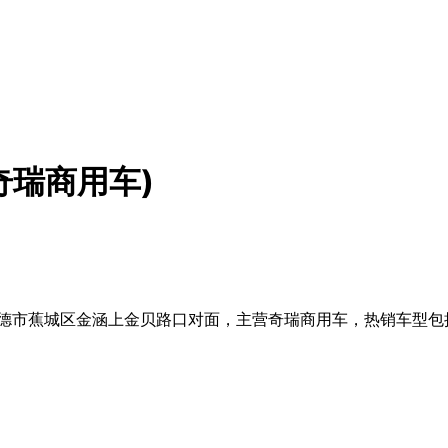
奇瑞商用车)
德市蕉城区金涵上金贝路口对面，主营奇瑞商用车，热销车型包括凯
。