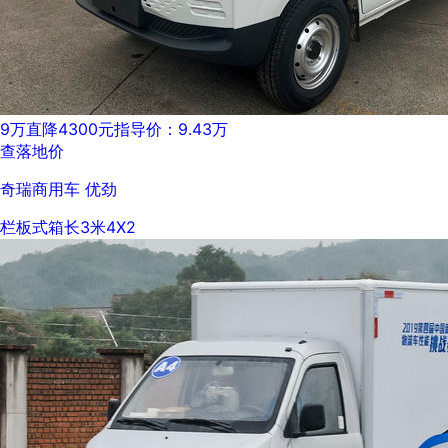
9万
直降4300元
指导价：9.43万
查落地价
奇瑞商用车 优劲
栏板式
箱长3米
4X2