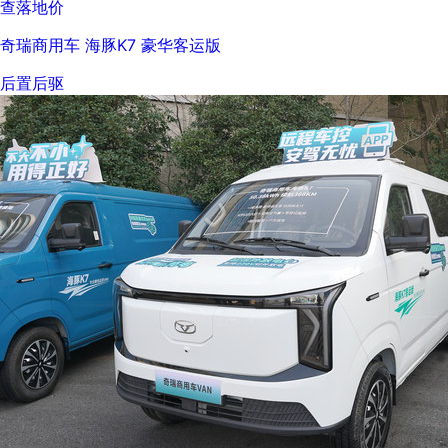
查落地价
奇瑞商用车 海豚K7 豪华客运版
后置后驱