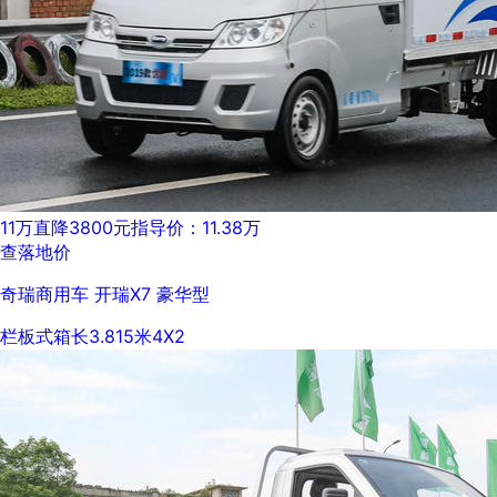
11万
直降3800元
指导价：11.38万
查落地价
奇瑞商用车 开瑞X7 豪华型
栏板式
箱长3.815米
4X2