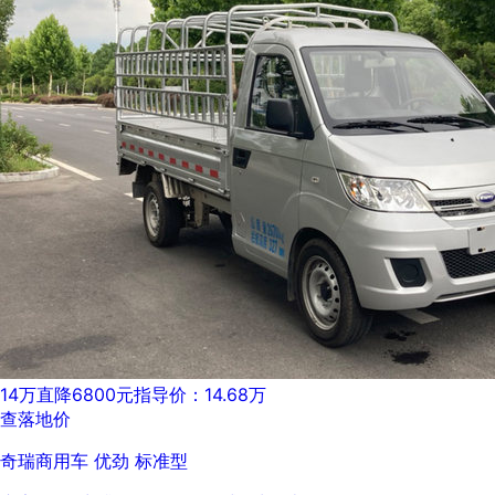
14万
直降6800元
指导价：14.68万
查落地价
奇瑞商用车 优劲 标准型