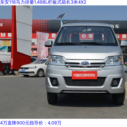
东安
116马力
排量1.498L
栏板式
箱长3米
4X2
4万
直降900元
指导价：4.09万