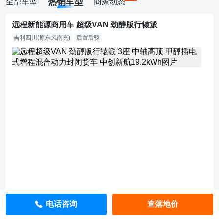
热销车型
全部车型
商家动态
远程新能源商用车 超级VAN 劲醇版行辕派
吉利四川(原东风南充)
后置后驱
1
7.
8
8
万
直
降
1
0
0
0
元
指
导
价：
1
7.
9
电话咨询
查落地价
8
万