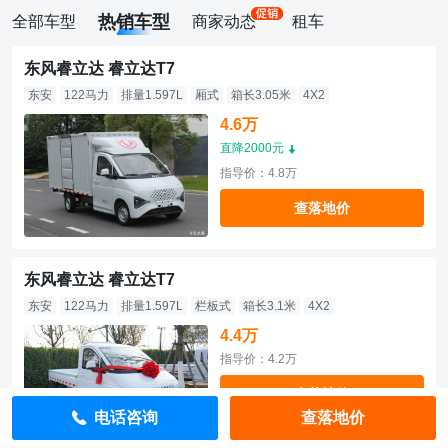
热销车型
全部车型
商家动态
租车
东风睿立达 睿立达T7
东安
122马力
排量1.597L
厢式
箱长3.05米
4X2
4.6万
直降2000元
指导价：4.8万
查落地价
东风睿立达 睿立达T7
东安
122马力
排量1.597L
栏板式
箱长3.1米
4X2
4.4万
指导价：4.2万
查落地价
电话咨询
查落地价
47张