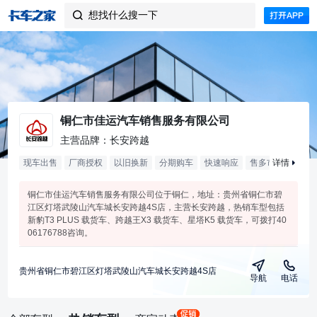
想找什么搜一下

铜仁市佳运汽车销售服务有限公司
主营品牌：长安跨越
现车出售
厂商授权
以旧换新
分期购车
快速响应
售多市
详情
合作
1
年
铜仁市佳运汽车销售服务有限公司位于铜仁，地址：贵州省铜仁市碧
江区灯塔武陵山汽车城长安跨越4S店，主营长安跨越，热销车型包括
新豹T3 PLUS 载货车、跨越王X3 载货车、星塔K5 载货车，可拨打40
06176788咨询。
贵州省铜仁市碧江区灯塔武陵山汽车城长安跨越4S店
导航
电话