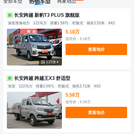
热销车型
全部车型
商家动态
长安跨越 新豹T3 PLUS 旗舰版
渝安淮海动力
122马力
排量1.597L
栏板式
箱长2.52米
4X2
5.18万
指导价：5.18万
查落地价
115张
长安跨越 跨越王X3 舒适型
东安
122马力
排量1.597L
栏板式
箱长2.71米
4X2
5.58万
指导价：5.58万
查落地价