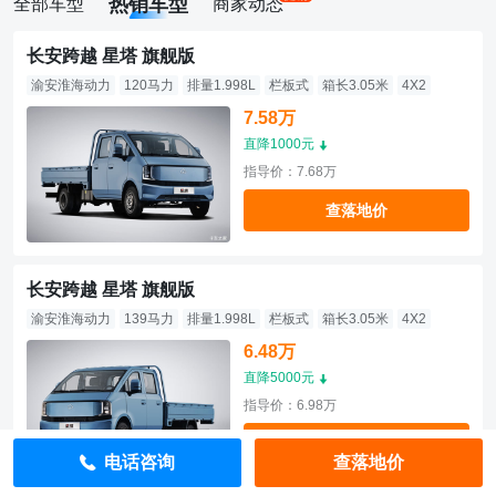
热销车型
全部车型
商家动态
长安跨越 星塔 旗舰版
渝安淮海动力
120马力
排量1.998L
栏板式
箱长3.05米
4X2
7.58万
直降1000元
指导价：7.68万
查落地价
长安跨越 星塔 旗舰版
渝安淮海动力
139马力
排量1.998L
栏板式
箱长3.05米
4X2
6.48万
直降5000元
指导价：6.98万
查落地价
电话咨询
查落地价