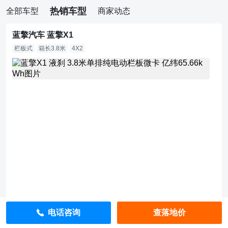
热销车型
全部车型
商家动态
蓝擎汽车 蓝擎X1
栏板式
箱长3.8米
4X2
8.
9
万
直
降
9
6
8
0
0
元
指
导
价：
1
8.
5
电话咨询
查落地价
8
万