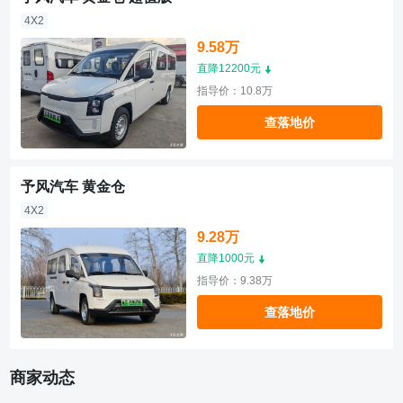
4X2
9.58万
直降12200元
指导价：10.8万
查落地价
予风汽车 黄金仓
4X2
9.28万
直降1000元
指导价：9.38万
查落地价
商家动态