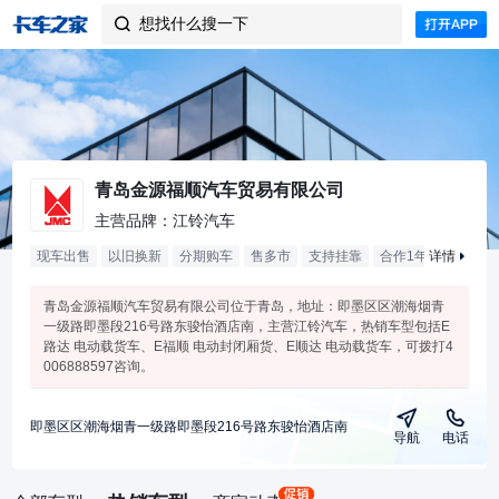
想找什么搜一下

青岛金源福顺汽车贸易有限公司
主营品牌：江铃汽车
现车出售
以旧换新
分期购车
售多市
支持挂靠
合作
1
年
详情
青岛金源福顺汽车贸易有限公司位于青岛，地址：即墨区区潮海烟青
一级路即墨段216号路东骏怡酒店南，主营江铃汽车，热销车型包括E
路达 电动载货车、E福顺 电动封闭厢货、E顺达 电动载货车，可拨打4
006888597咨询。
即墨区区潮海烟青一级路即墨段216号路东骏怡酒店南
导航
电话