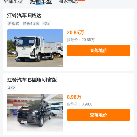
热销车型
全部车型
商家动态
江铃汽车 E路达
栏板式
箱长4.2米
4X2
20.85万
指导价：20.85万
查落地价
江铃汽车 E福顺 明窗版
4X2
8.98万
指导价：8.98万
查落地价