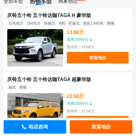
热销车型
全部车型
商家动态
庆铃五十铃 五十铃达咖TAGA H 豪华版
云内动力
184马力
排量2L
8档
栏板式
箱长1.485米
两驱
13.88万
直降10000元
指导价：14.88万
查落地价
庆铃五十铃 五十铃达咖TAGA 超豪华版
厢式
两驱
22.58万
直降10000元
指导价：23.58万
查落地价
电话咨询
查落地价