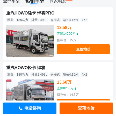
热销车型
全部车型
商家动态
重汽HOWO轻卡 悍将PRO
潍柴
185马力
排量2.493L
仓栅式
箱长4.15米
4X2
13.58万
直降14200元
指导价：15万
查落地价
重汽HOWO轻卡 悍将
潍柴
180马力
排量2.493L
仓栅式
箱长4.15米
4X2
13.68万
直降8200元
指导价：14.5万
查落地价
电话咨询
查落地价