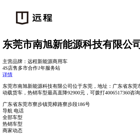
东莞市南旭新能源科技有限公
主营品牌：远程新能源商用车
4S店
售多市
合作
1
年
服务站
详情
东莞市南旭新能源科技有限公司位于东莞，地址：广东省东莞市寮
动载货车，热销车型最高直降92900元，可拨打4006517360咨
广东省东莞市寮步镇莞樟路寮步段186号
导航
电话
全部车型
热销车型
商家动态