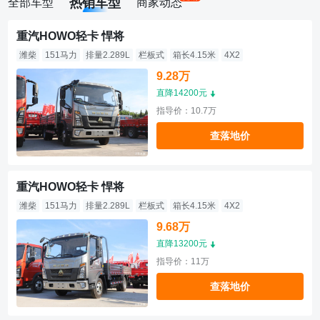
热销车型
全部车型
商家动态
重汽HOWO轻卡 悍将
潍柴
151马力
排量2.289L
栏板式
箱长4.15米
4X2
9.28万
直降14200元
指导价：10.7万
查落地价
重汽HOWO轻卡 悍将
潍柴
151马力
排量2.289L
栏板式
箱长4.15米
4X2
9.68万
直降13200元
指导价：11万
查落地价