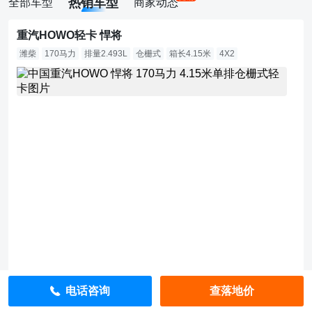
热销车型
全部车型
商家动态
重汽HOWO轻卡 悍将
潍柴
170马力
排量2.493L
仓栅式
箱长4.15米
4X2
1
2.
6
万
直
降
1
0
0
0
0
元
指
导
价：
1
3.
6
电话咨询
查落地价
万