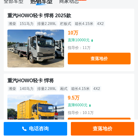
热销车型
全部车型
商家动态
重汽HOWO轻卡 悍将 2025款
潍柴
151马力
排量2.289L
栏板式
箱长4.15米
4X2
10万
直降10000元
指导价：11万
查落地价
重汽HOWO轻卡 悍将
潍柴
140马力
排量2.289L
厢式
箱长4.15米
4X2
9.5万
直降6000元
指导价：10.1万
查落地价
电话咨询
查落地价