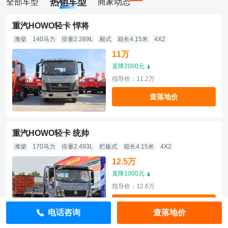
热销车型
全部车型
商家动态
重汽HOWO轻卡 悍将
潍柴
140马力
排量2.289L
厢式
箱长4.15米
4X2
11万
直降2000元
指导价：11.2万
查落地价
重汽HOWO轻卡 统帅
潍柴
170马力
排量2.493L
栏板式
箱长4.15米
4X2
12.5万
直降1000元
指导价：12.6万
查落地价
电话咨询
查落地价