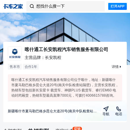
想找什么搜一下

喀什通工长安凯程汽车销售服务有限公司
主营品牌：长安凯程
售本市
合作
1
年
详情
喀什通工长安凯程汽车销售服务有限公司位于喀什，地址：新疆喀什
市夏马勒巴格乡昆仑大道20号(南关中队检查站隔壁)，主营长安凯程，
热销车型包括新长安星卡 载货车、神骐PLUS 载货车、睿行EM60 电
动封闭厢货，热销车型最高直降7000元，可拨打4006615788咨询。
新疆喀什市夏马勒巴格乡昆仑大道20号(南关中队检查站隔壁)
导航
电话