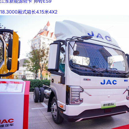
江淮新能源轻卡 帅铃ES9
18.3000
厢式
箱长4.15米
4X2