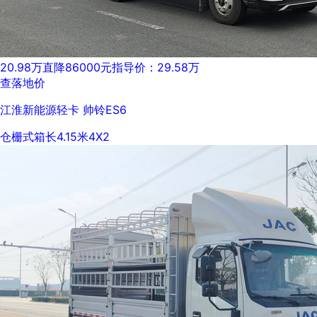
20.98万
直降86000元
指导价：29.58万
查落地价
江淮新能源轻卡 帅铃ES6
仓栅式
箱长4.15米
4X2