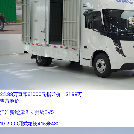
25.88万
直降61000元
指导价：31.98万
查落地价
江淮新能源轻卡 帅铃EV5
19.2000
厢式
箱长4.15米
4X2