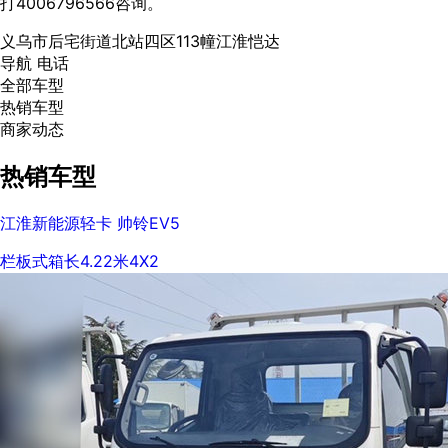
打4006796566咨询。
义乌市后宅街道北站四区113幢江淮恺达
导航
电话
全部车型
热销车型
商家动态
热销车型
江淮新能源轻卡 帅铃EV5
栏板式
箱长4.22米
4X2