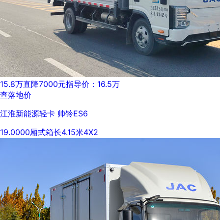
15.8万
直降7000元
指导价：16.5万
查落地价
江淮新能源轻卡 帅铃ES6
19.0000
厢式
箱长4.15米
4X2