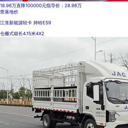
18.98万
直降100000元
指导价：28.98万
查落地价
江淮新能源轻卡 帅铃ES9
仓栅式
箱长4.15米
4X2