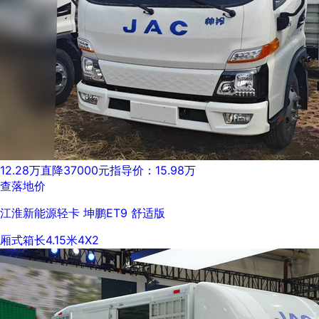
12.28万
直降37000元
指导价：15.98万
查落地价
江淮新能源轻卡 坤鹏ET9 舒适版
厢式
箱长4.15米
4X2