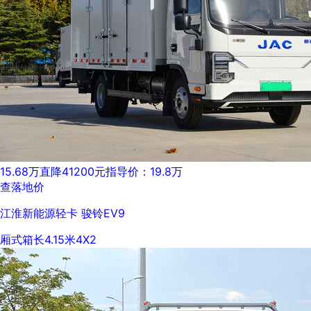
15.68万
直降41200元
指导价：19.8万
查落地价
江淮新能源轻卡 骏铃EV9
厢式
箱长4.15米
4X2