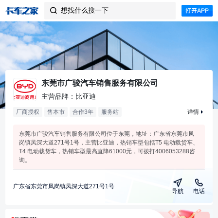
想找什么搜一下

东莞市广骏汽车销售服务有限公司
主营品牌：比亚迪
厂商授权
售本市
合作
3
年
服务站
详情
东莞市广骏汽车销售服务有限公司位于东莞，地址：广东省东莞市凤
岗镇凤深大道271号1号，主营比亚迪，热销车型包括T5 电动载货车、
T4 电动载货车，热销车型最高直降61000元，可拨打4006053288咨
询。
广东省东莞市凤岗镇凤深大道271号1号
导航
电话