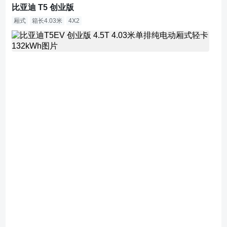
比亚迪 T5 创业版
厢式
箱长4.03米
4X2
1
7.
1
8
万
直
降
6
2
0
0
0
元
指
导
价
2
3.
3
8
万