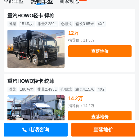
热销车型
全部车型
商家动态
重汽HOWO轻卡 悍将
潍柴
151马力
排量2.289L
仓栅式
箱长3.85米
4X2
12万
指导价：11.5万
查落地价
重汽HOWO轻卡 统帅
潍柴
180马力
排量2.493L
仓栅式
箱长4.15米
4X2
14.2万
指导价：14.2万
查落地价
电话咨询
查落地价