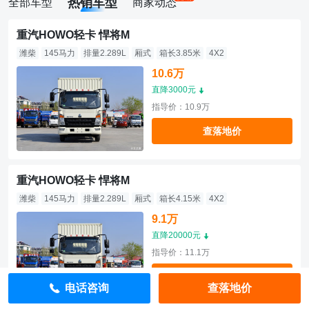
热销车型
全部车型
商家动态
重汽HOWO轻卡 悍将M
潍柴
145马力
排量2.289L
厢式
箱长3.85米
4X2
10.6万
直降3000元
指导价：10.9万
查落地价
重汽HOWO轻卡 悍将M
潍柴
145马力
排量2.289L
厢式
箱长4.15米
4X2
9.1万
直降20000元
指导价：11.1万
查落地价
电话咨询
查落地价