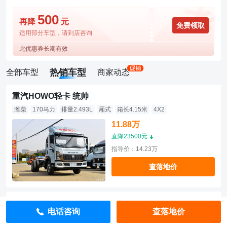
500
再降
元
免费领取
适用部分车型，请到店咨询
此优惠券长期有效
热销车型
全部车型
商家动态
重汽HOWO轻卡 统帅
潍柴
170马力
排量2.493L
厢式
箱长4.15米
4X2
11.88万
直降23500元
指导价：14.23万
查落地价
重汽HOWO轻卡 统帅
电话咨询
查落地价
潍柴
170马力
排量2.493L
厢式
箱长4.15米
4X2