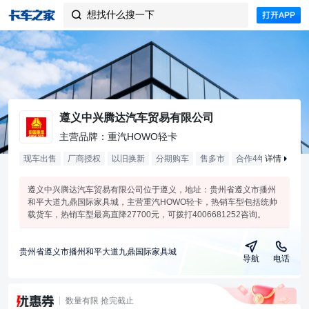
想找什么搜一下

遵义中兴腾达汽车贸易有限公司
主营品牌：重汽HOWO轻卡
现车出售
厂商授权
以旧换新
分期购车
售多市
合作
4
年
详情
遵义中兴腾达汽车贸易有限公司位于遵义，地址：贵州省遵义市播州
和平大道九鼎国际家具城，主营重汽HOWO轻卡，热销车型包括统帅
载货车，热销车型最高直降27700元，可拨打4006681252咨询。
贵州省遵义市播州和平大道九鼎国际家具城
导航
电话
数量有限 抢完截止