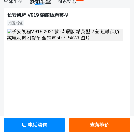
热销车型
全部车型
商家动态
长安凯程 V919 荣耀版精英型
后置后驱
8.
2
9
万
直
降
7
0
0
0
元
指
导
价：
8.
9
9
万
电话咨询
查落地价
查