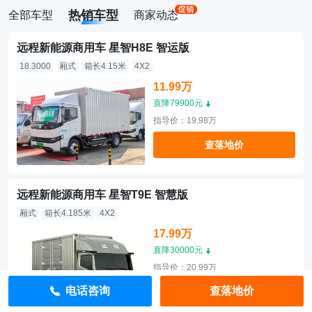
热销车型
全部车型
商家动态
远程新能源商用车 星智H8E 智运版
18.3000
厢式
箱长4.15米
4X2
11.99万
直降79900元
指导价：19.98万
查落地价
远程新能源商用车 星智T9E 智慧版
厢式
箱长4.185米
4X2
17.99万
直降30000元
指导价：20.99万
电话咨询
查落地价
查落地价