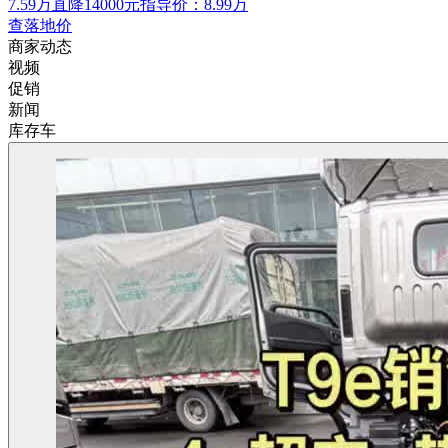
7.59万
直降14000元
指导价：8.99万
查落地价
商家动态
视频
促销
新闻
库存车