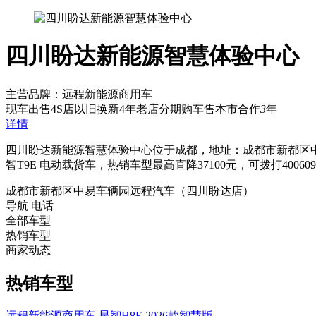
四川盼达新能源智慧体验中心
主营品牌：远程新能源商用车
现车出售
4S店
以旧换新
4年老店
分期购车
售本市
合作
3
年
详情
四川盼达新能源智慧体验中心位于成都，地址：成都市新都区中
智T9E 电动载货车，热销车型最高直降37100元，可拨打400609
成都市新都区中易车辆园远程汽车（四川盼达店）
导航
电话
全部车型
热销车型
商家动态
热销车型
远程新能源商用车 星智H8E 2026款智慧版