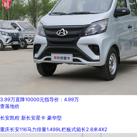
3.99万
直降10000元
指导价：4.99万
查落地价
长安凯程 新长安星卡 豪华型
重庆长安
116马力
排量1.499L
栏板式
箱长2.8米
4X2