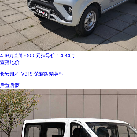
4.19万
直降6500元
指导价：4.84万
查落地价
长安凯程 V919 荣耀版精英型
后置后驱