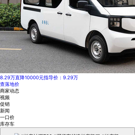
8.29万
直降10000元
指导价：9.29万
查落地价
商家动态
视频
促销
新闻
一口价
库存车