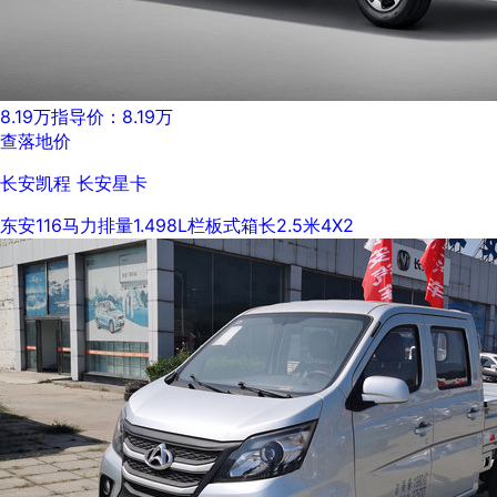
8.19万
指导价：8.19万
查落地价
长安凯程 长安星卡
东安
116马力
排量1.498L
栏板式
箱长2.5米
4X2