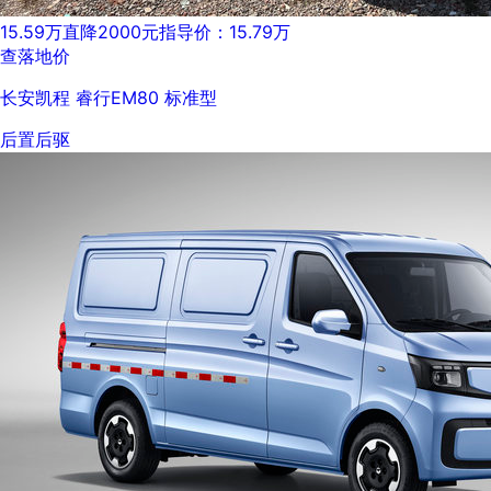
15.59万
直降2000元
指导价：15.79万
查落地价
长安凯程 睿行EM80 标准型
后置后驱