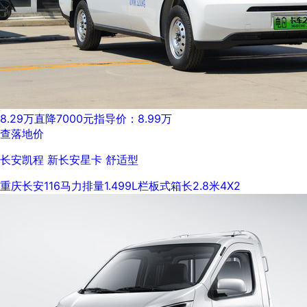
8.29万
直降7000元
指导价：8.99万
查落地价
长安凯程 新长安星卡 舒适型
重庆长安
116马力
排量1.499L
栏板式
箱长2.8米
4X2