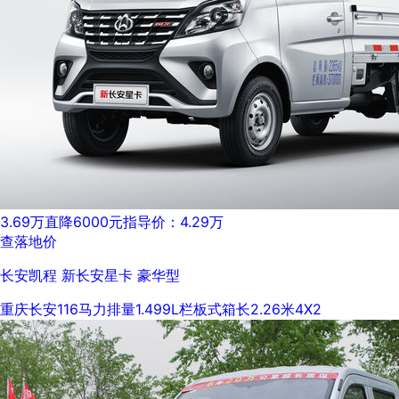
3.69万
直降6000元
指导价：4.29万
查落地价
长安凯程 新长安星卡 豪华型
重庆长安
116马力
排量1.499L
栏板式
箱长2.26米
4X2