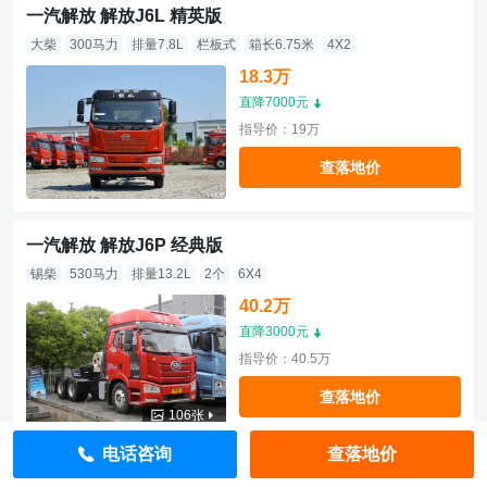
一汽解放 解放J6L 精英版
大柴
300马力
排量7.8L
栏板式
箱长6.75米
4X2
18.3万
直降7000元
指导价：19万
查落地价
一汽解放 解放J6P 经典版
锡柴
530马力
排量13.2L
2个
6X4
40.2万
直降3000元
指导价：40.5万
查落地价
106张
电话咨询
查落地价
一汽解放 解放J6L 经典版