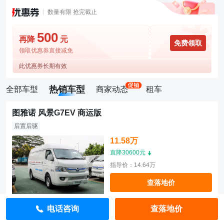
数量有限 抢完截止
500
再降
元
免费领取
领取优惠券直接减免
此优惠券长期有效
热销车型
全部车型
商家动态
租车
图雅诺 风景G7EV 商运版
后置后驱
11.58万
直降30600元
指导价：14.64万
查落地价
电话咨询
查落地价
图雅诺 风景G7EV 商运版