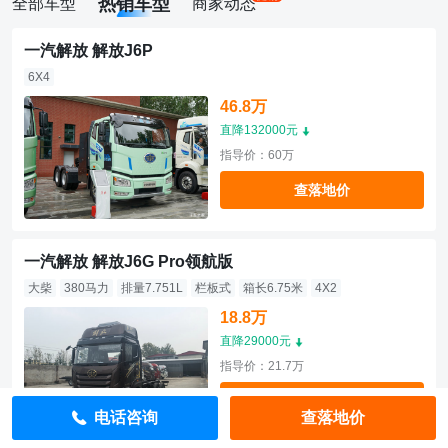
热销车型
全部车型
商家动态
一汽解放 解放J6P
6X4
46.8万
直降132000元
指导价：60万
查落地价
一汽解放 解放J6G Pro领航版
大柴
380马力
排量7.751L
栏板式
箱长6.75米
4X2
18.8万
直降29000元
指导价：21.7万
查落地价
电话咨询
查落地价