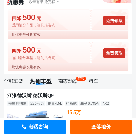
数量有限 抢完截止
500
再降
元
免费领取
适用部分车型，请到店咨询
此优惠券长期有效
500
再降
元
免费领取
适用部分车型，请到店咨询
此优惠券长期有效
热销车型
全部车型
商家动态
租车
江淮德沃斯 德沃斯Q9
安徽康明斯
220马力
排量4.5L
栏板式
箱长6.78米
4X2
15.5万
直降7800元
电话咨询
查落地价
指导价：16.28万