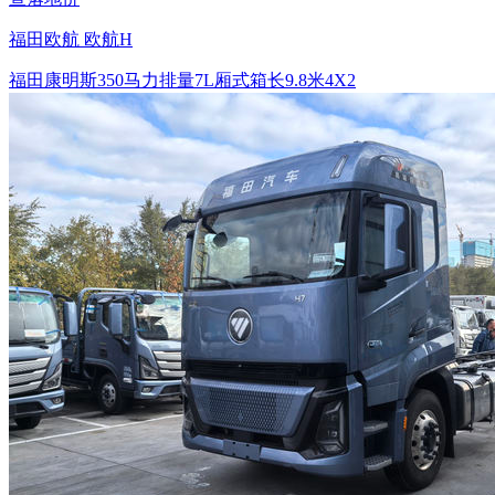
福田欧航 欧航H
福田康明斯
350马力
排量7L
厢式
箱长9.8米
4X2