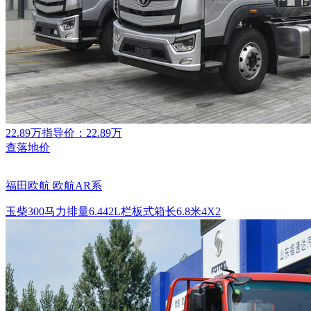
22.89万
指导价：22.89万
查落地价
福田欧航 欧航AR系
玉柴
300马力
排量6.442L
栏板式
箱长6.8米
4X2