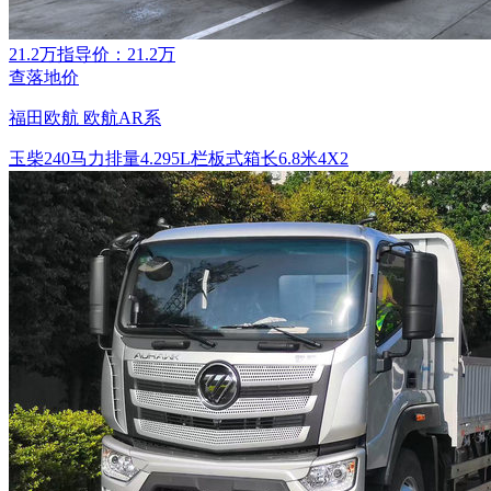
21.2万
指导价：21.2万
查落地价
福田欧航 欧航AR系
玉柴
240马力
排量4.295L
栏板式
箱长6.8米
4X2