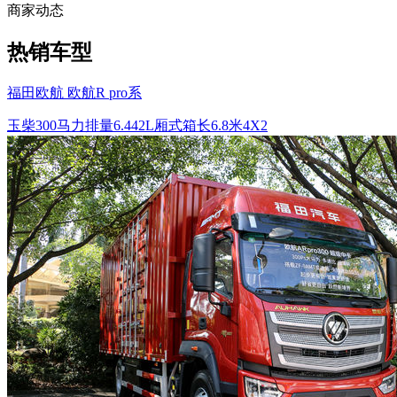
商家动态
热销车型
福田欧航 欧航R pro系
玉柴
300马力
排量6.442L
厢式
箱长6.8米
4X2