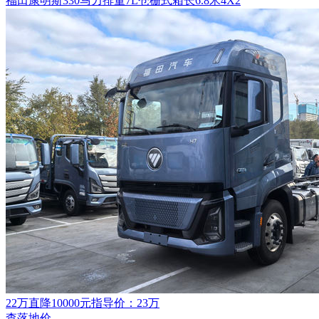
福田康明斯
330马力
排量7L
仓栅式
箱长6.8米
4X2
22万
直降10000元
指导价：23万
查落地价