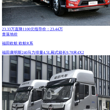
23.33万
直降1100元
指导价：23.44万
查落地价
福田欧航 欧航R系
福田康明斯
240马力
排量4.5L
厢式
箱长9.78米
4X2