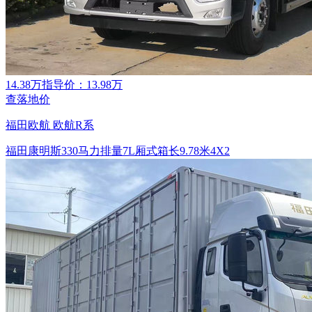
14.38万
指导价：13.98万
查落地价
福田欧航 欧航R系
福田康明斯
330马力
排量7L
厢式
箱长9.78米
4X2