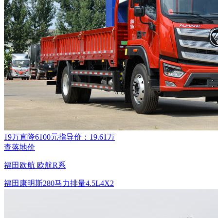
19万
直降6100元
指导价：19.61万
查落地价
福田欧航 欧航R系
福田康明斯
280马力
排量4.5L
4X2