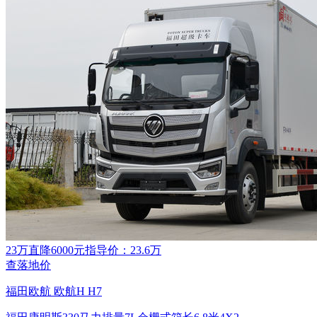
23万
直降6000元
指导价：23.6万
查落地价
福田欧航 欧航H H7