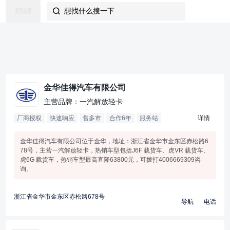
想找什么搜一下

金华佳得汽车有限公司
主营品牌：一汽解放轻卡
厂商授权
快速响应
售多市
合作
6
年
服务站
详情
金华佳得汽车有限公司位于金华，地址：浙江省金华市金东区赤松路6
78号，主营一汽解放轻卡，热销车型包括J6F 载货车、虎VR 载货车、
虎6G 载货车，热销车型最高直降63800元，可拨打4006669309咨
询。
浙江省金华市金东区赤松路678号
导航
电话