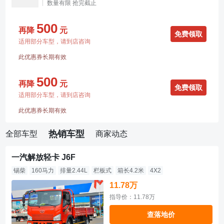
数量有限 抢完截止
500
再降
元
免费领取
适用部分车型，请到店咨询
此优惠券长期有效
500
再降
元
免费领取
适用部分车型，请到店咨询
此优惠券长期有效
热销车型
全部车型
商家动态
一汽解放轻卡 J6F
锡柴
160马力
排量2.44L
栏板式
箱长4.2米
4X2
11.78万
指导价：11.78万
查落地价