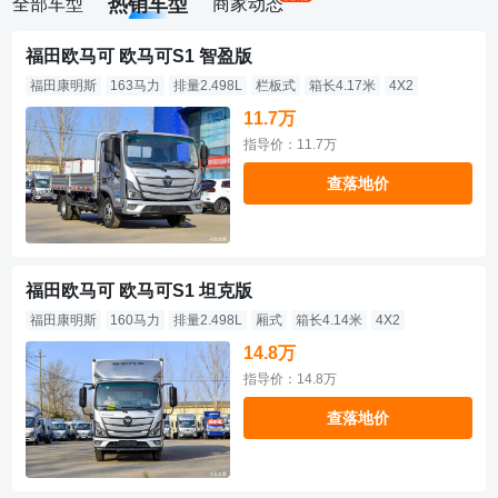
热销车型
全部车型
商家动态
福田欧马可 欧马可S1 智盈版
福田康明斯
163马力
排量2.498L
栏板式
箱长4.17米
4X2
11.7万
指导价：11.7万
查落地价
福田欧马可 欧马可S1 坦克版
福田康明斯
160马力
排量2.498L
厢式
箱长4.14米
4X2
14.8万
指导价：14.8万
查落地价