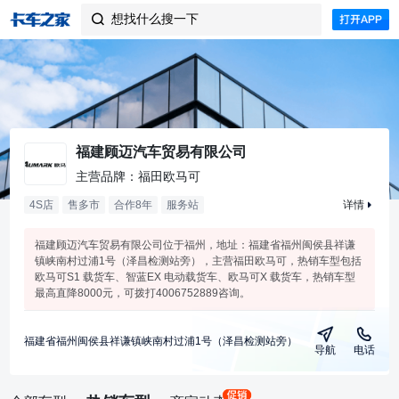
想找什么搜一下

福建顾迈汽车贸易有限公司
主营品牌：福田欧马可
4S店
售多市
合作
8
年
服务站
详情
福建顾迈汽车贸易有限公司位于福州，地址：福建省福州闽侯县祥谦
镇峡南村过浦1号（泽昌检测站旁），主营福田欧马可，热销车型包括
欧马可S1 载货车、智蓝EX 电动载货车、欧马可X 载货车，热销车型
最高直降8000元，可拨打4006752889咨询。
福建省福州闽侯县祥谦镇峡南村过浦1号（泽昌检测站旁）
导航
电话