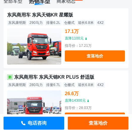
热销车型
全部车型
商家动态
东风商用车 东风天锦KR 星耀版
东风康明斯
290马力
排量6.2L
仓栅式
箱长6.8米
4X2
17.1万
直降1100元
指导价：17.21万
查落地价
东风商用车 东风天锦KR PLUS 舒适版
东风康明斯
280马力
排量6.7L
仓栅式
箱长6.8米
4X2
26.6万
直降14300元
指导价：28.03万
查落地价
电话咨询
查落地价