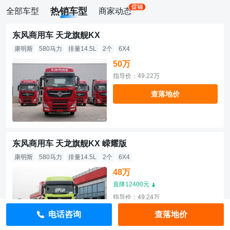
热销车型
全部车型
商家动态
东风商用车 天龙旗舰KX
康明斯
580马力
排量14.5L
2个
6X4
50万
指导价：49.22万
查落地价
东风商用车 天龙旗舰KX 嵘耀版
康明斯
580马力
排量14.5L
2个
6X4
48万
直降12400元
指导价：49.24万
电话咨询
查落地价
查落地价