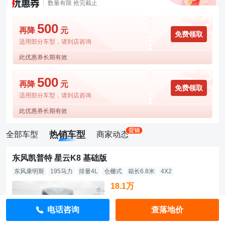
数量有限 抢完截止
500
再降
元
免费领取
适用部分车型，请到店咨询
此优惠券长期有效
500
再降
元
免费领取
适用部分车型，请到店咨询
此优惠券长期有效
热销车型
全部车型
商家动态
东风凯普特 星云K8 基础版
东风康明斯
195马力
排量4L
仓栅式
箱长6.8米
4X2
18.1万
直降700元
电话咨询
查落地价
指导价：18.17万