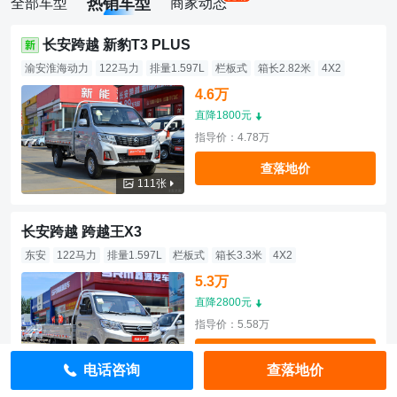
热销车型
全部车型
商家动态
长安跨越 新豹T3 PLUS
渝安淮海动力
122马力
排量1.597L
栏板式
箱长2.82米
4X2
4.6万
直降1800元
指导价：4.78万
查落地价
111张
长安跨越 跨越王X3
东安
122马力
排量1.597L
栏板式
箱长3.3米
4X2
5.3万
直降2800元
指导价：5.58万
查落地价
电话咨询
查落地价
108张