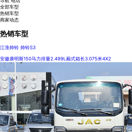
导航
电话
全部车型
热销车型
商家动态
热销车型
江淮帅铃 帅铃S3
安徽康明斯
150马力
排量2.499L
厢式
箱长3.075米
4X2