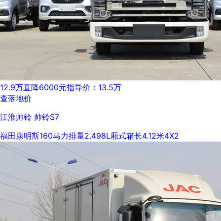
12.9万
直降6000元
指导价：13.5万
查落地价
江淮帅铃 帅铃S7
福田康明斯
160马力
排量2.498L
厢式
箱长4.12米
4X2