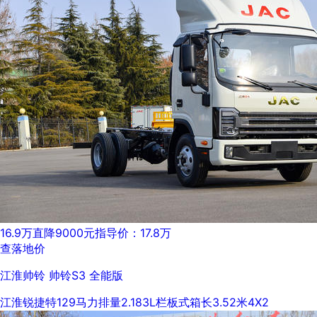
16.9万
直降9000元
指导价：17.8万
查落地价
江淮帅铃 帅铃S3 全能版
江淮锐捷特
129马力
排量2.183L
栏板式
箱长3.52米
4X2