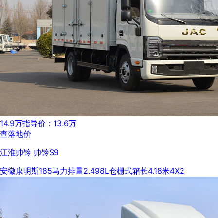
14.9万
指导价：13.6万
查落地价
江淮帅铃 帅铃S9
安徽康明斯
185马力
排量2.498L
仓栅式
箱长4.18米
4X2