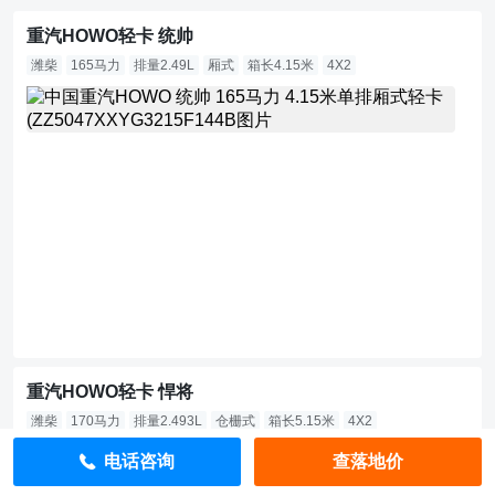
重汽HOWO轻卡 统帅
潍柴
165马力
排量2.49L
厢式
箱长4.15米
4X2
1
5.
5
万
指
导
价：
1
3
万
查
落
重汽HOWO轻卡 悍将
地
潍柴
170马力
排量2.493L
仓栅式
箱长5.15米
4X2
价
1
电话咨询
查落地价
4.