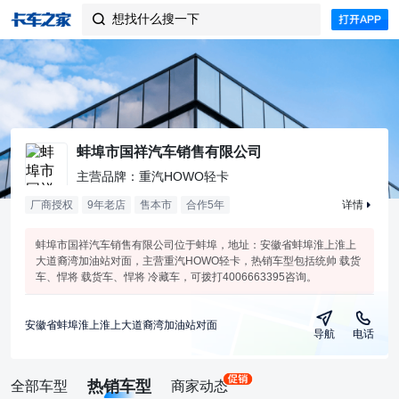
想找什么搜一下

蚌埠市国祥汽车销售有限公司
主营品牌：重汽HOWO轻卡
厂商授权
9年老店
售本市
合作
5
年
详情
蚌埠市国祥汽车销售有限公司位于蚌埠，地址：安徽省蚌埠淮上淮上
大道裔湾加油站对面，主营重汽HOWO轻卡，热销车型包括统帅 载货
车、悍将 载货车、悍将 冷藏车，可拨打4006663395咨询。
安徽省蚌埠淮上淮上大道裔湾加油站对面
导航
电话
热销车型
全部车型
商家动态