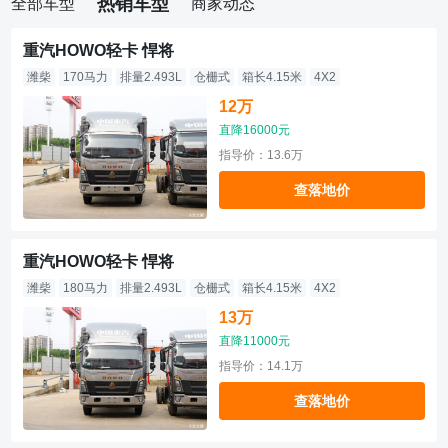
热销车型
全部车型
商家动态
重汽HOWO轻卡 悍将
潍柴
170马力
排量2.493L
仓栅式
箱长4.15米
4X2
12万
直降16000元
指导价：13.6万
查落地价
重汽HOWO轻卡 悍将
潍柴
180马力
排量2.493L
仓栅式
箱长4.15米
4X2
13万
直降11000元
指导价：14.1万
查落地价