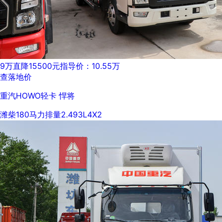
9万
直降15500元
指导价：10.55万
查落地价
重汽HOWO轻卡 悍将
潍柴
180马力
排量2.493L
4X2