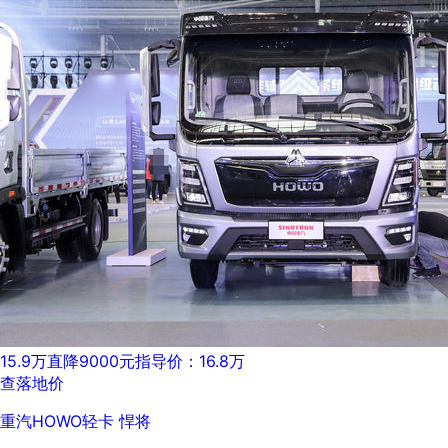
15.9万
直降9000元
指导价：16.8万
查落地价
重汽HOWO轻卡 悍将