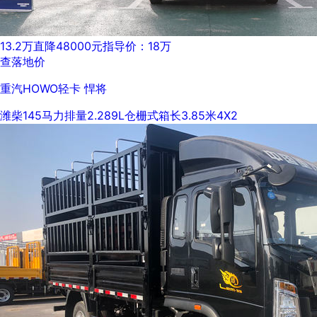
13.2万
直降48000元
指导价：18万
查落地价
重汽HOWO轻卡 悍将
潍柴
145马力
排量2.289L
仓栅式
箱长3.85米
4X2