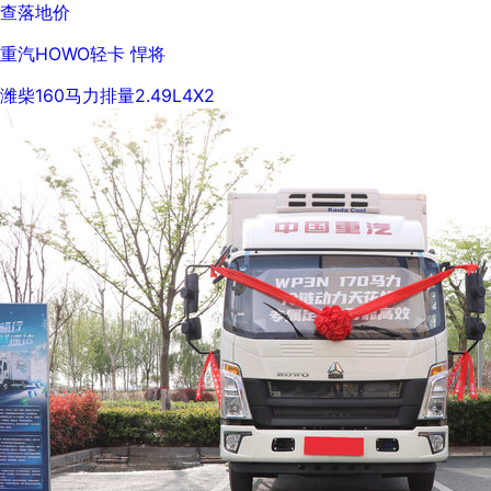
查落地价
重汽HOWO轻卡 悍将
潍柴
160马力
排量2.49L
4X2