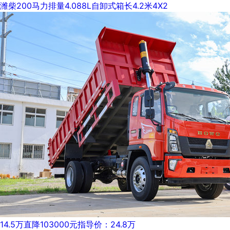
潍柴
200马力
排量4.088L
自卸式
箱长4.2米
4X2
14.5万
直降103000元
指导价：24.8万