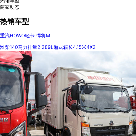
热销车型
商家动态
热销车型
重汽HOWO轻卡 悍将M
潍柴
140马力
排量2.289L
厢式
箱长4.15米
4X2