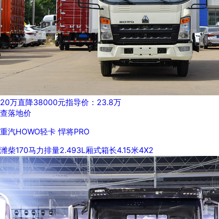
20万
直降38000元
指导价：23.8万
查落地价
重汽HOWO轻卡 悍将PRO
潍柴
170马力
排量2.493L
厢式
箱长4.15米
4X2