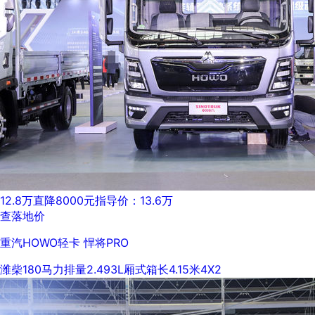
12.8万
直降8000元
指导价：13.6万
查落地价
重汽HOWO轻卡 悍将PRO
潍柴
180马力
排量2.493L
厢式
箱长4.15米
4X2