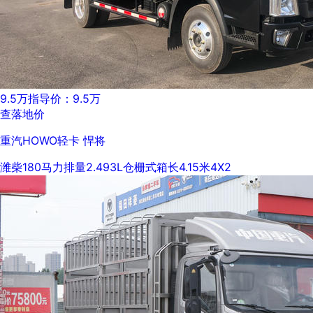
9.5万
指导价：9.5万
查落地价
重汽HOWO轻卡 悍将
潍柴
180马力
排量2.493L
仓栅式
箱长4.15米
4X2