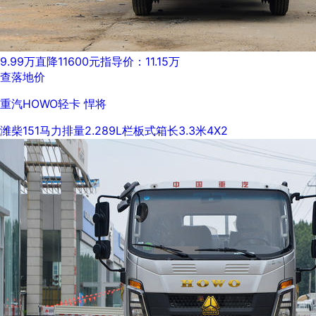
9.99万
直降11600元
指导价：11.15万
查落地价
重汽HOWO轻卡 悍将
潍柴
151马力
排量2.289L
栏板式
箱长3.3米
4X2