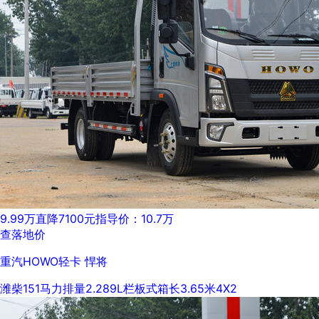
9.99万
直降7100元
指导价：10.7万
查落地价
重汽HOWO轻卡 悍将
潍柴
151马力
排量2.289L
栏板式
箱长3.65米
4X2