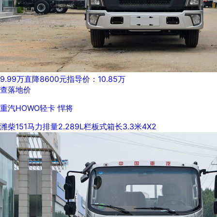
9.99万
直降8600元
指导价：10.85万
查落地价
重汽HOWO轻卡 悍将
潍柴
151马力
排量2.289L
栏板式
箱长3.3米
4X2