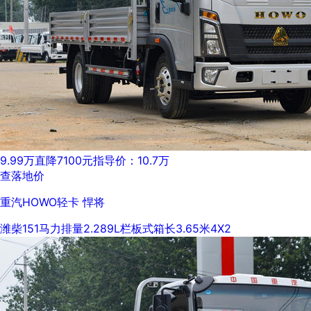
9.99万
直降7100元
指导价：10.7万
查落地价
重汽HOWO轻卡 悍将
潍柴
151马力
排量2.289L
栏板式
箱长3.65米
4X2