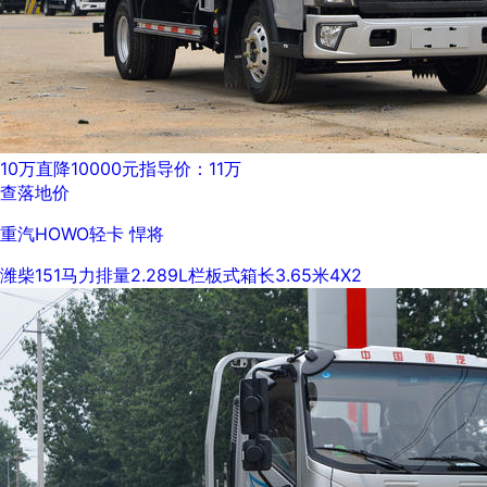
10万
直降10000元
指导价：11万
查落地价
重汽HOWO轻卡 悍将
潍柴
151马力
排量2.289L
栏板式
箱长3.65米
4X2