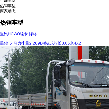
全部车型
热销车型
商家动态
热销车型
重汽HOWO轻卡 悍将
潍柴
151马力
排量2.289L
栏板式
箱长3.65米
4X2