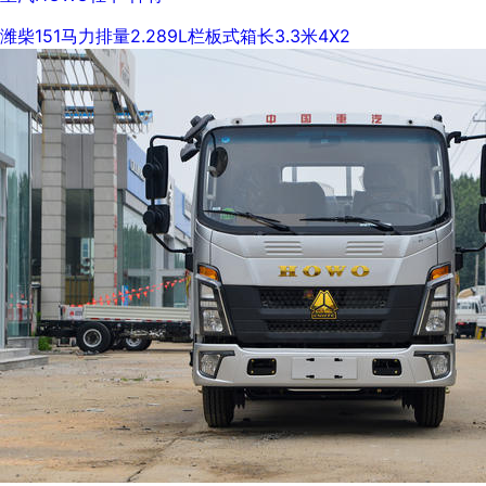
潍柴
151马力
排量2.289L
栏板式
箱长3.3米
4X2