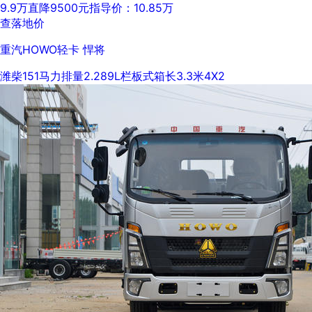
9.9万
直降9500元
指导价：10.85万
查落地价
重汽HOWO轻卡 悍将
潍柴
151马力
排量2.289L
栏板式
箱长3.3米
4X2