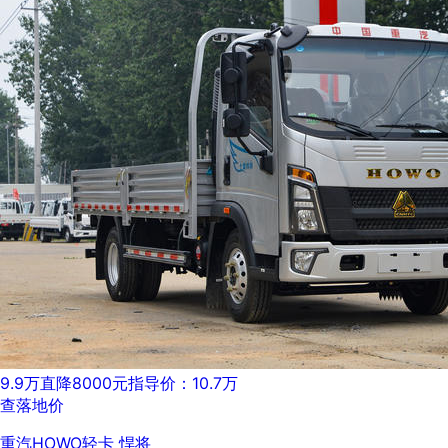
9.9万
直降8000元
指导价：10.7万
查落地价
重汽HOWO轻卡 悍将