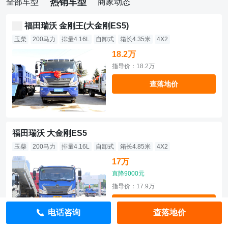
热销车型
全部车型
商家动态
福田瑞沃 金刚王(大金刚ES5)
玉柴
200马力
排量4.16L
自卸式
箱长4.35米
4X2
18.2万
指导价：18.2万
查落地价
福田瑞沃 大金刚ES5
玉柴
200马力
排量4.16L
自卸式
箱长4.85米
4X2
17万
直降9000元
指导价：17.9万
查落地价
电话咨询
查落地价