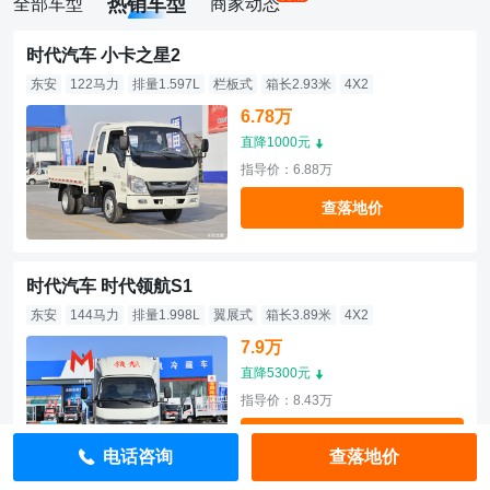
热销车型
全部车型
商家动态
时代汽车 小卡之星2
东安
122马力
排量1.597L
栏板式
箱长2.93米
4X2
6.78万
直降1000元
指导价：6.88万
查落地价
时代汽车 时代领航S1
东安
144马力
排量1.998L
翼展式
箱长3.89米
4X2
7.9万
直降5300元
指导价：8.43万
查落地价
电话咨询
查落地价